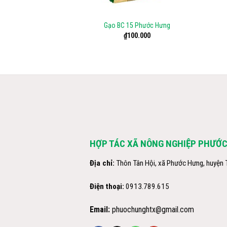
+
+
Gạo BC 15 Phước Hưng
₫
100.000
HỢP TÁC XÃ NÔNG NGHIỆP PHƯỚ
Địa chỉ:
Thôn Tân Hội, xã Phước Hưng, huyện T
Điện thoại:
0913.789.615
Email:
phuochunghtx@gmail.com