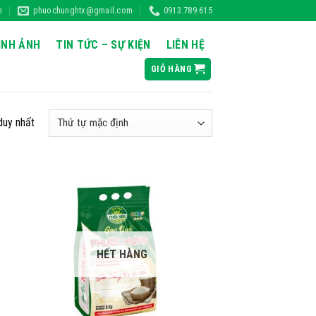
h
phuochunghtx@gmail.com
0913.789.615
ÌNH ẢNH
TIN TỨC – SỰ KIỆN
LIÊN HỆ
GIỎ HÀNG
duy nhất
HẾT HÀNG