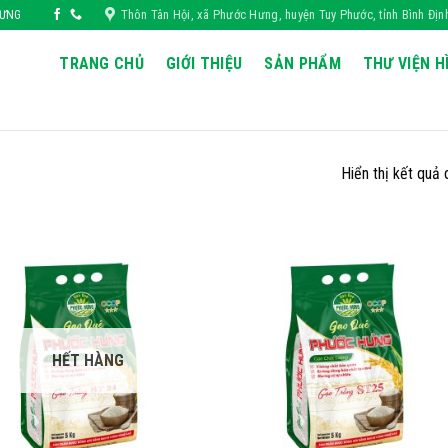
Thôn Tân Hội, xã Phước Hưng, huyện Tuy Phước, tỉnh Bình Địn
HƯNG
TRANG CHỦ
GIỚI THIỆU
SẢN PHẨM
THƯ VIỆN H
Hiển thị kết quả 
HẾT HÀNG