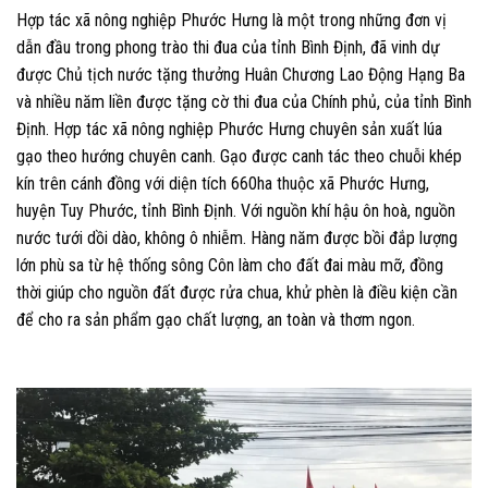
Hợp tác xã nông nghiệp Phước Hưng là một trong những đơn vị
dẫn đầu trong phong trào thi đua của tỉnh Bình Định, đã vinh dự
được Chủ tịch nước tặng thưởng Huân Chương Lao Động Hạng Ba
và nhiều năm liền được tặng cờ thi đua của Chính phủ, của tỉnh Bình
Định. Hợp tác xã nông nghiệp Phước Hưng chuyên sản xuất lúa
gạo theo hướng chuyên canh. Gạo được canh tác theo chuỗi khép
kín trên cánh đồng với diện tích 660ha thuộc xã Phước Hưng,
huyện Tuy Phước, tỉnh Bình Định. Với nguồn khí hậu ôn hoà, nguồn
nước tưới dồi dào, không ô nhiễm. Hàng năm được bồi đắp lượng
lớn phù sa từ hệ thống sông Côn làm cho đất đai màu mỡ, đồng
thời giúp cho nguồn đất được rửa chua, khử phèn là điều kiện cần
để cho ra sản phẩm gạo chất lượng, an toàn và thơm ngon.