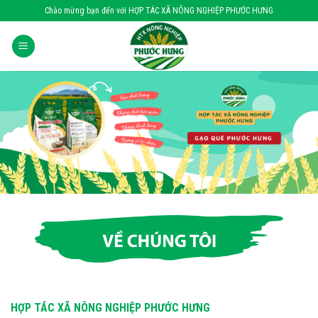
Skip
Chào mừng bạn đến với HỢP TÁC XÃ NÔNG NGHIỆP PHƯỚC HƯNG
to
content
HỢP TÁC XÃ NÔNG NGHIỆP PHƯỚC HƯNG